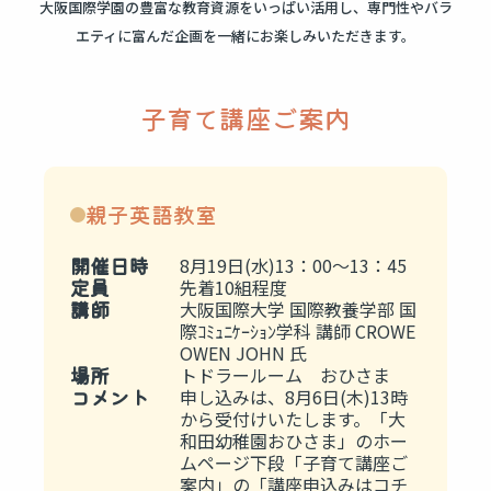
大阪国際学園の豊富な教育資源をいっぱい活用し、専門性やバラ
エティに富んだ企画を一緒にお楽しみいただきます。
子育て講座ご案内
親子英語教室
開催日時
8月19日(水)13：00～13：45
定員
先着10組程度
講師
大阪国際大学 国際教養学部 国
際ｺﾐｭﾆｹｰｼｮﾝ学科 講師 CROWE
OWEN JOHN 氏
場所
トドラールーム おひさま
コメント
申し込みは、8月6日(木)13時
から受付けいたします。「大
和田幼稚園おひさま」のホー
ムページ下段「子育て講座ご
案内」の「講座申込みはコチ