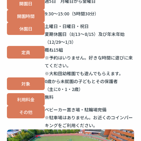
週5日 月曜日から金曜日
開園日
9:30～15:00（5時間30分）
開園時間
土曜日・日曜日・祝日
休園日
夏期休園日（8/13～8/15）及び
年末年始
（12/29～1/3）
概ね15組
定員
※予約はいりません。
好きな時間に遊びに来
てください。
※大和田幼稚園でも遊んでもらえます。
0歳から未就園の子どもとその保護者
対象
（主に0・1・2歳）
無料
利用料金
ベビーカー置き場・駐輪場完備
その他
※駐車場はありません。お近くのコインパー
キングをご利用ください。