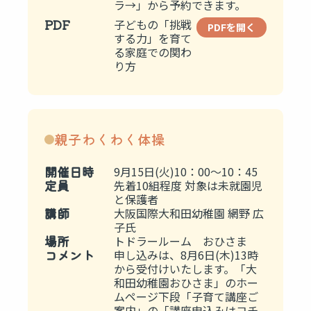
ラ→」から予約できます。
PDF
子どもの「挑戦
PDFを開く
する力」を育て
る家庭での関わ
り方
親子わくわく体操
開催日時
9月15日(火)10：00～10：45
定員
先着10組程度 対象は未就園児
と保護者
講師
大阪国際大和田幼稚園 網野 広
子氏
場所
トドラールーム おひさま
コメント
申し込みは、8月6日(木)13時
から受付けいたします。「大
和田幼稚園おひさま」のホー
ムページ下段「子育て講座ご
案内」の「講座申込みはコチ