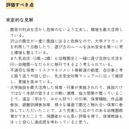
評価すべき点
肯定的な見解
園舎の利点を活かし危険のないよう工夫し、環境を最大活用し
ている。
沢山の園児が一度に園庭に出ると危険なので、大学グラウンド
を利用して分散したり、遊び方のルールを決め安全を第一に考
え環境も整えている。
また乳幼児（0歳～2歳）も幼稚園児と一緒に遊び自然な交流を
行い幼稚園へなだらかに移行できるよう考えられている。
不適切な保育・リスクマネジメント等報道の都度、自分事と考
え振り返りや話し合い、乳児安全対策マニュアルに沿って確認
し、意識を高めている。
大学施設を最大活用した保育・行事が実施されたり、施設だけ
ではなく本部の皆さまとの熱い連携、協力態勢が整っているこ
とで、遠足（芋ほり、みかん狩り）の引率、保育補助、作品展
参加、避難訓練参加等、様々な場面で園児と触れ合い保育に参
加していただいたことで、より充実した広がりのある幼稚園教
育ができたことで、保護者からも高い評価を得て、保育教諭も
ほっと安心し達成感を味わっていると思う。