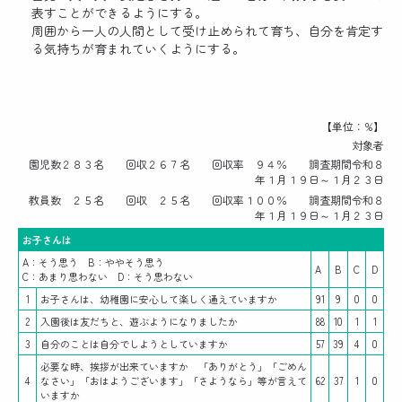
表すことができるようにする。
周囲から一人の人間として受け止められて育ち、自分を肯定す
る気持ちが育まれていくようにする。
【単位：%】
対象者
園児数２８３名 回収２６７名 回収率 ９４％ 調査期間令和８
年１月１９日～１月２３日
教員数 ２５名 回収 ２５名 回収率１００％ 調査期間令和８
年１月１９日～１月２３日
お子さんは
A：そう思う B：ややそう思う
A
B
C
D
C：あまり思わない D：そう思わない
1
お子さんは、幼稚園に安心して楽しく通えていますか
91
9
0
0
2
入園後は友だちと、遊ぶようになりましたか
88
10
1
1
3
自分のことは自分でしようとしていますか
57
39
4
0
必要な時、挨拶が出来ていますか 「ありがとう」「ごめん
4
なさい」「おはようございます」「さようなら」等が言えて
62
37
1
0
いますか