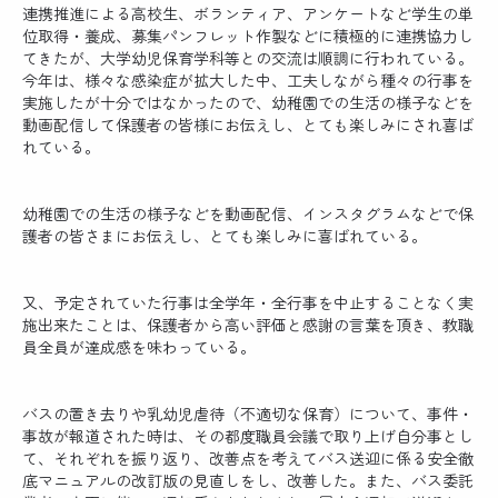
連携推進による高校生、ボランティア、アンケートなど学生の単
位取得・養成、募集パンフレット作製などに積極的に連携協力し
てきたが、大学幼児保育学科等との交流は順調に行われている。
今年は、様々な感染症が拡大した中、工夫しながら種々の行事を
実施したが十分ではなかったので、幼稚園での生活の様子などを
動画配信して保護者の皆様にお伝えし、とても楽しみにされ喜ば
れている。
幼稚園での生活の様子などを動画配信、インスタグラムなどで保
護者の皆さまにお伝えし、とても楽しみに喜ばれている。
又、予定されていた行事は全学年・全行事を中止することなく実
施出来たことは、保護者から高い評価と感謝の言葉を頂き、教職
員全員が達成感を味わっている。
バスの置き去りや乳幼児虐待（不適切な保育）について、事件・
事故が報道された時は、その都度職員会議で取り上げ自分事とし
て、それぞれを振り返り、改善点を考えてバス送迎に係る安全徹
底マニュアルの改訂版の見直しをし、改善した。また、バス委託