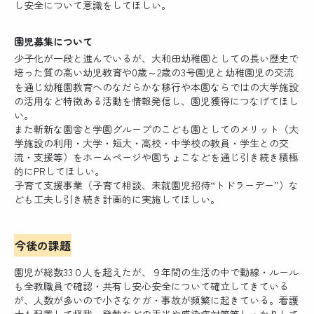
し安全について意識をしてほしい。
園児募集について
少子化が一段と進んでいるが、大和田幼稚園としての長い歴史で
培った質の高い幼児教育や0歳～2歳の3号園児と幼稚園児の交流
を通じ幼稚園教育へのなだらかな移行や本園ならではの大学施設
の活用など特徴ある活動を情報発信し、園児獲得につなげてほし
い。
また斬新な園舎と学園グループのこども園としてのメリット（大
学施設の利用・大学・短大・高校・中学校の教員・学生との交
流・支援等）をホームページや園ちょこなどを通じ引き続き積極
的にPRしてほしい。
子育て支援事業（子育て相談、未就園児招待“トドラーデー”）な
ども工夫し引き続き計画的に実施してほしい。
今後の課題
園児が総数33０人を超えたが、９年間の生活の中で動線・ルール
も全教職員で確認・共有し安心安全について確立してきている
が、人数が多いので小さなケガ・事故が頻繁に起きている。看護