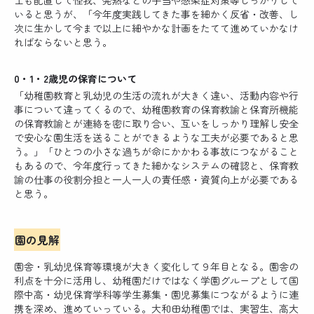
士も配置して怪我、発熱などの手当や感染症対策等しっかりして
いると思うが、「今年度実践してきた事を細かく反省・改善、し
次に生かして今まで以上に細やかな計画をたてて進めていかなけ
ればならないと思う。
0・1・2歳児の保育について
「幼稚園教育と乳幼児の生活の流れが大きく違い、活動内容や行
事について違ってくるので、幼稚園教育の保育教諭と保育所機能
の保育教諭とが連絡を密に取り合い、互いをしっかり理解し安全
で安心な園生活を送ることができるような工夫が必要であると思
う。」「ひとつの小さな過ちが命にかかわる事故につながること
もあるので、今年度行ってきた細かなシステムの確認と、保育教
諭の仕事の役割分担と一人一人の責任感・資質向上が必要である
と思う。
園の見解
園舎・乳幼児保育等環境が大きく変化して９年目となる。園舎の
利点を十分に活用し、幼稚園だけではなく学園グループとして国
際中高・幼児保育学科等学生募集・園児募集につながるように連
携を深め、進めていっている。大和田幼稚園では、実習生、高大