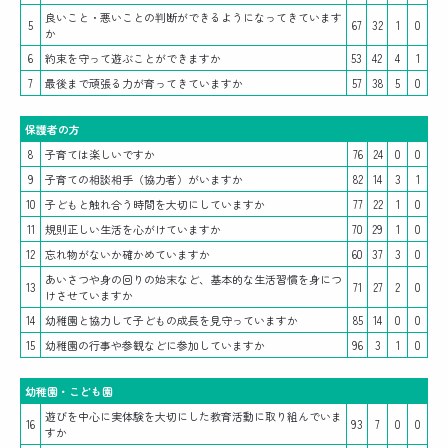
良いこと・悪いことの判断ができるようになってきています
5
67
32
1
0
か
6
約束を守って遊ぶことができますか
53
42
4
1
7
最後まで頑張る力が育ってきていますか
57
38
5
0
保護者の方
8
子育ては楽しいですか
76
24
0
0
9
子育ての相談相手（協力者）がいますか
82
14
3
1
10
子どもと触れ合う時間を大切にしていますか
77
22
1
0
11
規則正しい生活を心がけていますか
70
29
1
0
12
忘れ物がないか確かめていますか
60
37
3
0
あいさつや身の回りの始末など、基本的な生活習慣を身につ
13
71
27
2
0
けさせていますか
14
幼稚園と協力して子どもの成長を見守っていますか
85
14
0
0
15
幼稚園の行事や参観などに参加していますか
96
3
1
0
幼稚園・こども園
遊びを中心に実体験を大切にした教育活動に取り組んでいま
16
93
7
0
0
すか