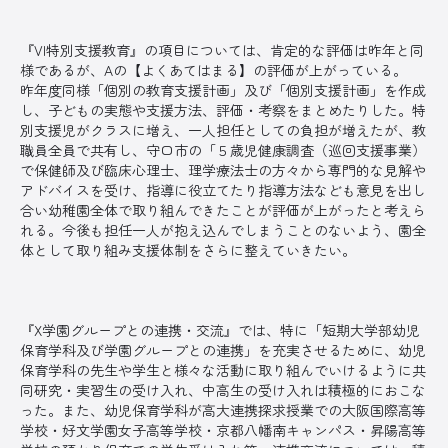
『VI特別支援教育』の項目については、肯定的な評価は昨年と同
様であるが、Aの【よくあてはまる】の評価が上がっている。
昨年度同様「個別の教育支援計画」及び「個別支援計画」を作成
し、子どもの実態や支援方法、評価・考察をまとめたりした。特
別支援児がクラスに増え、一人担任としての負担が増えたが、教
職員全員で共有し、守口市の「５歳児健康調査（巡回支援事業）
で保健師及び臨床心理士、理学療法士の方々から専門的な見解や
アドバイスを受け、指導に役立てたり指導方法なども意見を出し
合い幼稚園全体で取り組んできたことが評価が上がったと考えら
れる。今後も担任一人が抱え込んでしまうことのないよう、園全
体として取り組み支援体制をさらに整えていきたい。
『X学園グループとの連携・交流』では、特に「短期大学部幼児
保育学科及び学園グループとの連携」を充実させるために、幼児
保育学科の先生や学生と様々な活動に取り組んでいけるように共
同研究・実習生の受け入れ、中高生の受け入れは積極的におこな
った。また、幼児保育学科が高大連携探求授業での大阪国際高等
学校・好文学園女子高等学校・京都八幡南キャンパス・昇陽高等