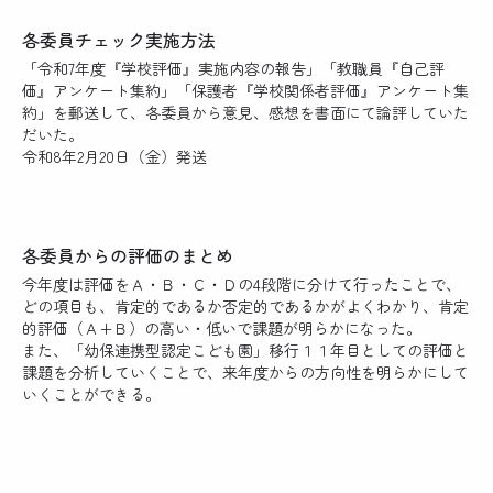
各委員チェック実施方法
「令和7年度『学校評価』実施内容の報告」「教職員『自己評
価』アンケート集約」「保護者『学校関係者評価』アンケート集
約」を郵送して、各委員から意見、感想を書面にて論評していた
だいた。
令和8年2月20日（金）発送
各委員からの評価のまとめ
今年度は評価をＡ・Ｂ・Ｃ・Ｄの4段階に分けて行ったことで、
どの項目も、肯定的であるか否定的であるかがよくわかり、肯定
的評価（Ａ+Ｂ）の高い・低いで課題が明らかになった。
また、「幼保連携型認定こども園」移行１１年目としての評価と
課題を分析していくことで、来年度からの方向性を明らかにして
いくことができる。