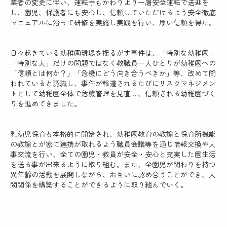
業者の変更に伴い、運転手もかわりより一層安全運転で送迎を
し、園児、保護者にも安心し、信頼していただけるよう安全徹底
マニュアルに沿って研修を実施し実践を行い、厚い信頼を得た。
日々起きている幼稚園現場を揺るがす事件は、「特別な幼稚園」
「特別な人」だけの問題ではなく教職員一人ひとりが幼稚園への
「信頼とは何か？」「危機にどう向き合うべきか」等、改めて問
われていると認識し、事件が報道されるたびにリスクマネジメン
トとして幼稚園全体で危機管理を見直し、信頼される幼稚園づく
りを進めてきました。
乳幼児保育も本格的に開始され、幼稚園教育の教諭と保育所機能
の教諭とが密に連携が取れるよう職員会議等を通じ情報交換や人
事交流を行い、全ての園児・教員が安全・安心と充実した園生活
を送る事が出来るように取り組む。また、全園児が関わりを持つ
異年齢の活動を展開しながら、お互いに認め合うことができ、人
間関係を構築することができるように取り組んでいく。