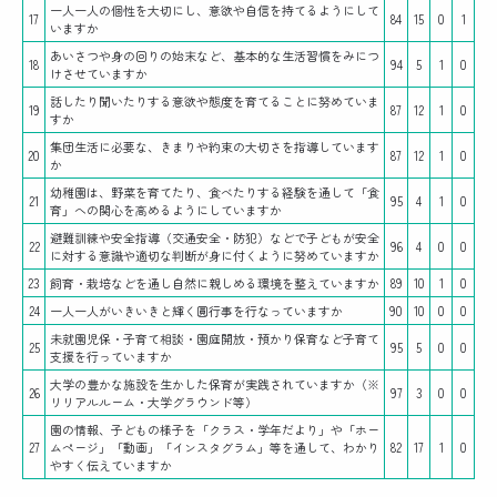
一人一人の個性を大切にし、意欲や自信を持てるようにして
17
84
15
0
1
いますか
あいさつや身の回りの始末など、基本的な生活習慣をみにつ
18
94
5
1
0
けさせていますか
話したり聞いたりする意欲や態度を育てることに努めていま
19
87
12
1
0
すか
集団生活に必要な、きまりや約束の大切さを指導しています
20
87
12
1
0
か
幼稚園は、野菜を育てたり、食べたりする経験を通して「食
21
95
4
1
0
育」への関心を高めるようにしていますか
避難訓練や安全指導（交通安全・防犯）などで子どもが安全
22
96
4
0
0
に対する意識や適切な判断が身に付くように努めていますか
23
飼育・栽培などを通し自然に親しめる環境を整えていますか
89
10
1
0
24
一人一人がいきいきと輝く圓行事を行なっていますか
90
10
0
0
未就園児保・子育て相談・園庭開放・預かり保育など子育て
25
95
5
0
0
支援を行っていますか
大学の豊かな施設を生かした保育が実践されていますか（※
26
97
3
0
0
リリアルルーム・大学グラウンド等）
園の情報、子どもの様子を「クラス・学年だより」や「ホー
27
ムページ」「動画」「インスタグラム」等を通して、わかり
82
17
1
0
やすく伝えていますか