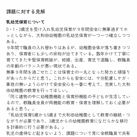
課題に対する見解
乳幼児保育について
0・1・2歳児を受け入れ乳幼児保育が９年間安全に無事過ぎてホ
ッとしながら、大和田幼稚園の乳幼児保育が一つ一つ確立しつつ
ある。
９年間で職員の入れ替わりはあるが、幼稚園全体が落ち着きつつ
あり、保育者にも少しの余裕が出てきている。数年かけて丁寧に
育ててきた中堅保育教諭が、結婚、出産、育児で退職し、教職員
の年齢のバランスが悪い現状である。
無事９年間を過ごせたことは保育士の一丸となった努力と頑張り
があったからだと思う。これからも安全には、十分配慮しケガ・
事故の無いよう心がけて安全安心を一番に考えて、充実した大和
田幼稚園の教育を行ってほしい。
「同じ建物の中に幼稚園機能と保育所機能の子どもが生活してい
るので、教職員全員が両機能の教育・保育を理解しておく必要が
あると思う。」
「乳幼児保育0歳から5歳まで大和田幼稚園として教育の継続・つ
ながりが必要であり、3歳児からの幼稚園教育になだらかな移行
を計画的に行う必要がある。」
乳児の虐待など起きないよう、課題について常に全教職員で共有