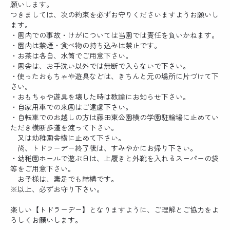
願いします。
つきましては、次の約束を必ずお守りくださいますようお願いし
ます。
・園内での事故・けがについては当園では責任を負いかねます。
・園内は禁煙・食べ物の持ち込みは禁止です。
・お茶は各自、水筒でご用意下さい。
・園舎は、お手洗い以外では無断で入らないで下さい。
・使ったおもちゃや遊具などは、きちんと元の場所に片づけて下
さい。
・おもちゃや遊具を壊した時は教諭にお知らせ下さい。
・自家用車での来園はご遠慮下さい。
・自転車でのお越しの方は藤田東公園横の学園駐輪場に止めてい
ただき横断歩道を渡って下さい。
又は幼稚園舎横に止めて下さい。
尚、トドラーデー終了後は、すみやかにお帰り下さい。
・幼稚園ホールで遊ぶ日は、上履きと外靴を入れるスーパーの袋
等をご用意下さい。
お子様は、素足でも結構です。
※以上、必ずお守り下さい。
楽しい【トドラーデー】となりますように、ご理解とご協力をよ
ろしくお願いします。